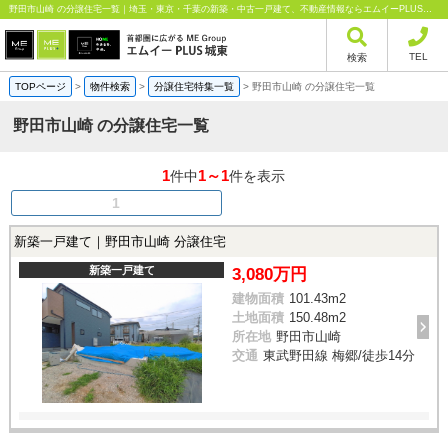
野田市山崎 の分譲住宅一覧｜埼玉・東京・千葉の新築・中古一戸建て、不動産情報ならエムイーPLUS城東にお任せください
TEL
検索
TOPページ
>
物件検索
>
分譲住宅特集一覧
>
野田市山崎 の分譲住宅一覧
野田市山崎 の分譲住宅一覧
1
1～1
件中
件を表示
1
新築一戸建て｜野田市山崎 分譲住宅
新築一戸建て
3,080万円
建物面積
101.43m
2
土地面積
150.48m
2
所在地
野田市山崎
交通
東武野田線 梅郷/徒歩14分