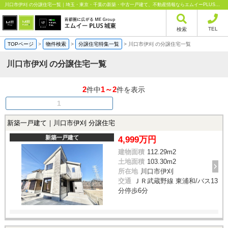
川口市伊刈 の分譲住宅一覧｜埼玉・東京・千葉の新築・中古一戸建て、不動産情報ならエムイーPLUS城東にお任せください
TEL
検索
TOPページ
>
物件検索
>
分譲住宅特集一覧
>
川口市伊刈 の分譲住宅一覧
川口市伊刈 の分譲住宅一覧
2
1～2
件中
件を表示
1
新築一戸建て｜川口市伊刈 分譲住宅
新築一戸建て
4,999万円
建物面積
112.29m
2
土地面積
103.30m
2
所在地
川口市伊刈
交通
ＪＲ武蔵野線 東浦和/バス13
分停歩6分