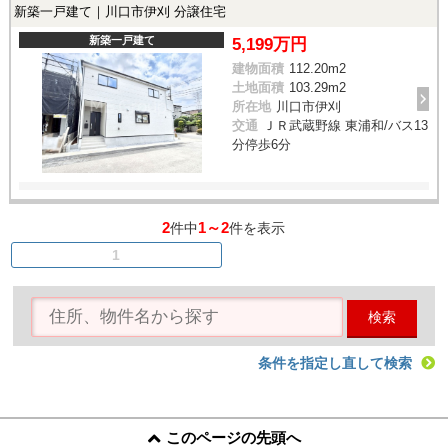
新築一戸建て｜川口市伊刈 分譲住宅
新築一戸建て
5,199万円
建物面積
112.20m
2
土地面積
103.29m
2
所在地
川口市伊刈
交通
ＪＲ武蔵野線 東浦和/バス13
分停歩6分
2
1～2
件中
件を表示
1
検索
条件を指定し直して検索
このページの先頭へ