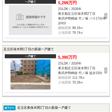
一戸建て
5,299万円
2SLDK / 2026年
東京都足立区保木間2丁目
東武伊勢崎線 竹ノ塚 バス17分停
歩9分
建物面積
99.19㎡
土地面積
78.74㎡
足立区保木間1丁目の新築一戸建て
一戸建て
5,390万円
2SLDK / 2026年
東京都足立区保木間1丁目
東武伊勢崎線 竹ノ塚 徒歩19分
建物面積
111.78㎡
土地面積
70.29㎡
足立区東保木間2丁目の新築一戸建て
値下がり