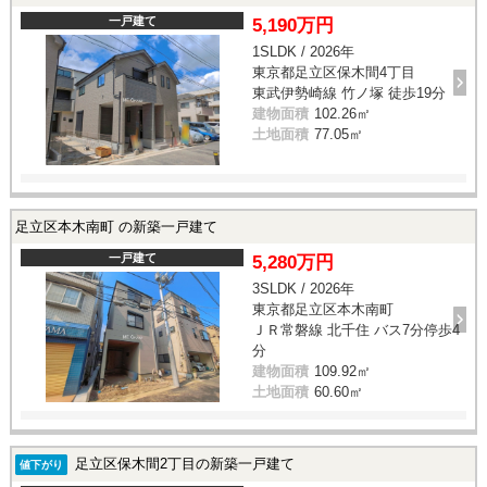
一戸建て
5,190万円
1SLDK / 2026年
東京都足立区保木間4丁目
東武伊勢崎線 竹ノ塚 徒歩19分
建物面積
102.26㎡
土地面積
77.05㎡
足立区本木南町 の新築一戸建て
一戸建て
5,280万円
3SLDK / 2026年
東京都足立区本木南町
ＪＲ常磐線 北千住 バス7分停歩4
分
建物面積
109.92㎡
土地面積
60.60㎡
足立区保木間2丁目の新築一戸建て
値下がり