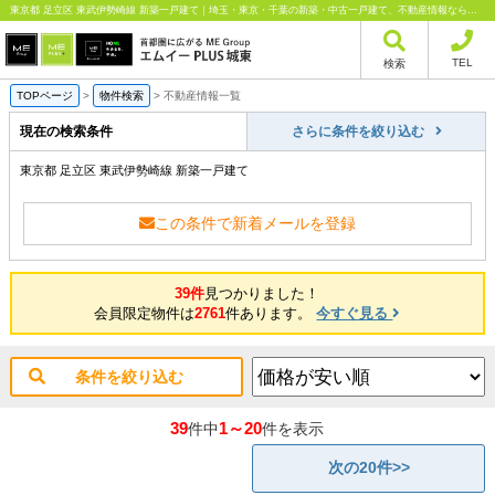
東京都 足立区 東武伊勢崎線 新築一戸建て｜埼玉・東京・千葉の新築・中古一戸建て、不動産情報ならエムイーPLUS城東にお任せください
TEL
検索
TOPページ
>
物件検索
>
不動産情報一覧
現在の検索条件
さらに条件を絞り込む
東京都 足立区 東武伊勢崎線 新築一戸建て
この条件で新着メールを登録
39件
見つかりました！
会員限定物件は
2761
件あります。
今すぐ見る
条件を絞り込む
39
1～20
件中
件を表示
次の20件>>