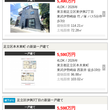
5,490万円
4LDK / 2026年
東京都足立区東伊興2丁目
東武伊勢崎線 竹ノ塚 バス5分停
歩3分
建物面積
114.21㎡
土地面積
72.28㎡
足立区本木東町 の新築一戸建て
一戸建て
5,590万円
4LDK / 2026年
東京都足立区本木東町
東武伊勢崎線 西新井 徒歩19分
建物面積
96.88㎡
土地面積
103.02㎡
足立区伊興3丁目の新築一戸建て
値下がり
一戸建て
5,598万円