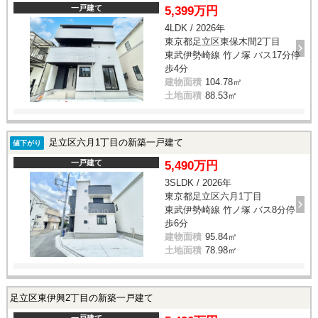
一戸建て
5,399万円
4LDK / 2026年
東京都足立区東保木間2丁目
東武伊勢崎線 竹ノ塚 バス17分停
歩4分
建物面積
104.78㎡
土地面積
88.53㎡
足立区六月1丁目の新築一戸建て
値下がり
一戸建て
5,490万円
3SLDK / 2026年
東京都足立区六月1丁目
東武伊勢崎線 竹ノ塚 バス8分停
歩6分
建物面積
95.84㎡
土地面積
78.98㎡
足立区東伊興2丁目の新築一戸建て
一戸建て