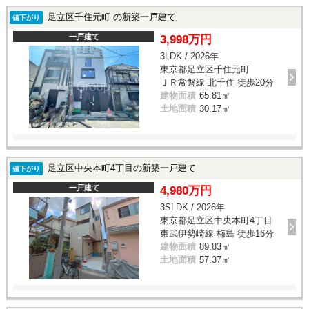
足立区千住元町 の新築一戸建て
値下がり
一戸建て
3,998万円
3LDK / 2026年
東京都足立区千住元町
ＪＲ常磐線 北千住 徒歩20分
建物面積
65.81㎡
土地面積
30.17㎡
足立区中央本町4丁目の新築一戸建て
値下がり
一戸建て
4,980万円
3SLDK / 2026年
東京都足立区中央本町4丁目
東武伊勢崎線 梅島 徒歩16分
建物面積
89.83㎡
土地面積
57.37㎡