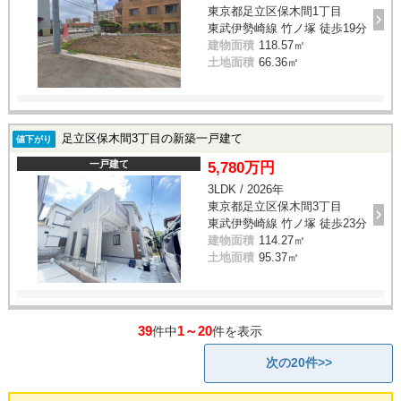
東京都足立区保木間1丁目
東武伊勢崎線 竹ノ塚 徒歩19分
建物面積
118.57㎡
土地面積
66.36㎡
足立区保木間3丁目の新築一戸建て
値下がり
一戸建て
5,780万円
3LDK / 2026年
東京都足立区保木間3丁目
東武伊勢崎線 竹ノ塚 徒歩23分
建物面積
114.27㎡
土地面積
95.37㎡
39
1～20
件中
件を表示
次の20件>>