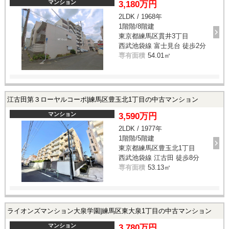
マンション
3,180万円
2LDK / 1968年
1階階/8階建
東京都練馬区貫井3丁目
西武池袋線 富士見台 徒歩2分
専有面積
54.01㎡
江古田第３ローヤルコーポ|練馬区豊玉北1丁目の中古マンション
マンション
3,590万円
2LDK / 1977年
1階階/5階建
東京都練馬区豊玉北1丁目
西武池袋線 江古田 徒歩8分
専有面積
53.13㎡
ライオンズマンション大泉学園|練馬区東大泉1丁目の中古マンション
マンション
3,780万円