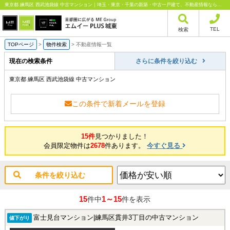
東京都 練馬区 西武池袋線 中古マンション｜埼玉・東京・千葉の新築・中古一戸建て、不動産情報ならエムイーPLUS城東にお任せください
TEL
検索
TOPページ
>
物件検索
>
不動産情報一覧
現在の検索条件
さらに条件を絞り込む
東京都 練馬区 西武池袋線 中古マンション
この条件で新着メールを登録
15件
見つかりました！
会員限定物件は
2678
件あります。
今すぐ見る
条件を絞り込む
15
1～15
件中
件を表示
富士見台マンション|練馬区貫井3丁目の中古マンション
値下がり