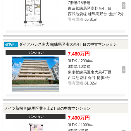
7階階/15階建
東京都練馬区高野台4丁目
西武池袋線 練馬高野台 徒歩12分
専有面積
65.81㎡
ダイアパレス南大泉|練馬区南大泉4丁目の中古マンション
値下がり
マンション
7,480万円
3LDK / 2004年
3階階/10階建
東京都練馬区南大泉4丁目
西武池袋線 保谷 徒歩3分
専有面積
81.02㎡
メイツ新桜台|練馬区豊玉上2丁目の中古マンション
マンション
7,490万円
3LDK / 1993年
4階階/7階建