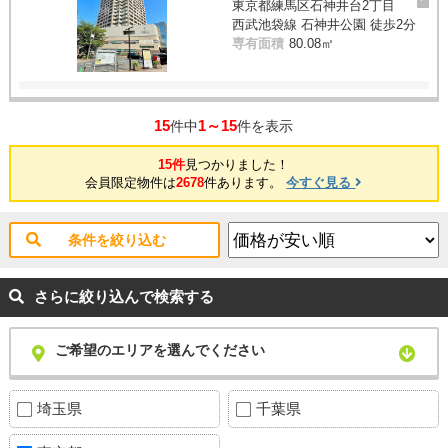
東京都練馬区石神井台2丁目
西武池袋線 石神井公園 徒歩2分
専有面積
80.08㎡
15
1～15
件中
件を表示
15件
見つかりました！
会員限定物件は
2678
件あります。
今すぐ見る
条件を絞り込む
さらに絞り込んで検索する
ご希望のエリアを選んでください
埼玉県
千葉県