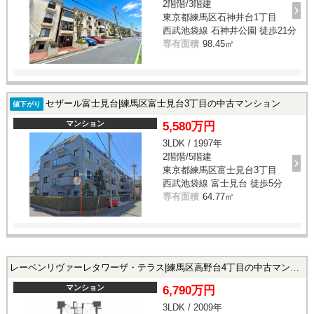
2階階/3階建
東京都練馬区石神井台1丁目
西武池袋線 石神井公園 徒歩21分
専有面積
98.45㎡
セザール富士見台|練馬区富士見台3丁目の中古マンション
値下がり
マンション
5,580万円
3LDK / 1997年
2階階/5階建
東京都練馬区富士見台3丁目
西武池袋線 富士見台 徒歩5分
専有面積
64.77㎡
レーベンリヴァーレタワーザ・テラス|練馬区高野台4丁目の中古マンション
マンション
6,790万円
3LDK / 2009年