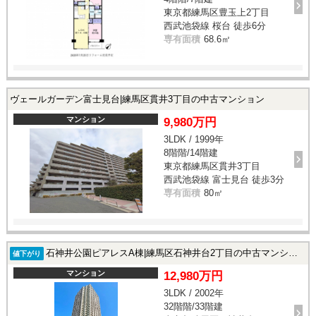
東京都練馬区豊玉上2丁目
西武池袋線 桜台 徒歩6分
専有面積
68.6㎡
ヴェールガーデン富士見台|練馬区貫井3丁目の中古マンション
マンション
9,980万円
3LDK / 1999年
8階階/14階建
東京都練馬区貫井3丁目
西武池袋線 富士見台 徒歩3分
専有面積
80㎡
石神井公園ピアレスA棟|練馬区石神井台2丁目の中古マンション
値下がり
マンション
12,980万円
3LDK / 2002年
32階階/33階建