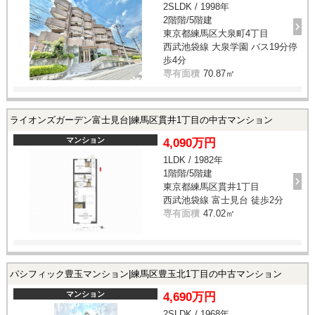
2SLDK / 1998年
2階階/5階建
東京都練馬区大泉町4丁目
西武池袋線 大泉学園 バス19分停
歩4分
専有面積
70.87㎡
ライオンズガーデン富士見台|練馬区貫井1丁目の中古マンション
マンション
4,090万円
1LDK / 1982年
1階階/5階建
東京都練馬区貫井1丁目
西武池袋線 富士見台 徒歩2分
専有面積
47.02㎡
パシフィック豊玉マンション|練馬区豊玉北1丁目の中古マンション
マンション
4,690万円
2SLDK / 1968年