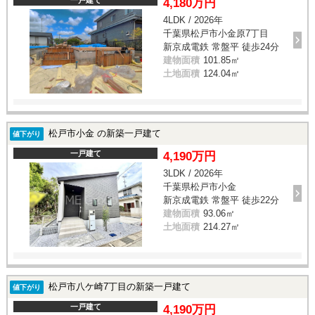
4,180万円
4LDK / 2026年
千葉県松戸市小金原7丁目
新京成電鉄 常盤平 徒歩24分
建物面積
101.85㎡
土地面積
124.04㎡
松戸市小金 の新築一戸建て
値下がり
一戸建て
4,190万円
3LDK / 2026年
千葉県松戸市小金
新京成電鉄 常盤平 徒歩22分
建物面積
93.06㎡
土地面積
214.27㎡
松戸市八ケ崎7丁目の新築一戸建て
値下がり
一戸建て
4,190万円