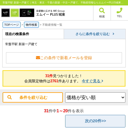
常盤平駅 新築一戸建て｜埼玉・東京・千葉の新築・中古一戸建て、不動産情報ならエムイーPLUS城東にお任せください
TEL
検索
TOPページ
>
物件検索
>
不動産情報一覧
現在の検索条件
さらに条件を絞り込む
常盤平駅 新築一戸建て
この条件で新着メールを登録
31件
見つかりました！
会員限定物件は
2761
件あります。
今すぐ見る
条件を絞り込む
31
1～20
件中
件を表示
次の20件>>