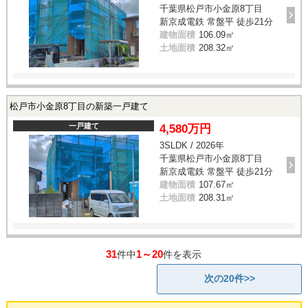
千葉県松戸市小金原8丁目
新京成電鉄 常盤平 徒歩21分
建物面積
106.09㎡
土地面積
208.32㎡
松戸市小金原8丁目の新築一戸建て
一戸建て
4,580万円
3SLDK / 2026年
千葉県松戸市小金原8丁目
新京成電鉄 常盤平 徒歩21分
建物面積
107.67㎡
土地面積
208.31㎡
31
1～20
件中
件を表示
次の20件>>