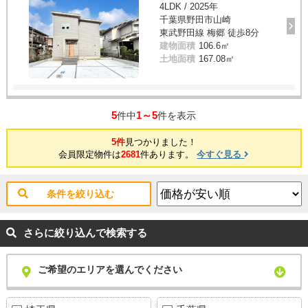
4LDK / 2025年
千葉県野田市山崎
東武野田線 梅郷 徒歩8分
建物面積
106.6㎡
土地面積
167.08㎡
5
1～5
件中
件を表示
5件
見つかりました！
会員限定物件は
2681
件あります。
今すぐ見る
条件を絞り込む
さらに絞り込んで検索する
ご希望のエリアを選んでください