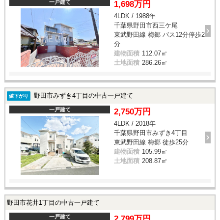
一戸建て
1,698万円
4LDK / 1988年
千葉県野田市西三ケ尾
東武野田線 梅郷 バス12分停歩2
分
建物面積
112.07㎡
土地面積
286.26㎡
野田市みずき4丁目の中古一戸建て
値下がり
一戸建て
2,750万円
4LDK / 2018年
千葉県野田市みずき4丁目
東武野田線 梅郷 徒歩25分
建物面積
105.99㎡
土地面積
208.87㎡
野田市花井1丁目の中古一戸建て
一戸建て
2,799万円