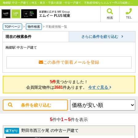
梅郷駅 中古一戸建て｜埼玉・東京・千葉の新築・中古一戸建て、不動産情報ならエムイーPLUS城東にお任せください
TEL
検索
TOPページ
>
物件検索
>
不動産情報一覧
現在の検索条件
さらに条件を絞り込む
梅郷駅 中古一戸建て
この条件で新着メールを登録
5件
見つかりました！
会員限定物件は
2681
件あります。
今すぐ見る
条件を絞り込む
5
1～5
件中
件を表示
野田市西三ケ尾 の中古一戸建て
値下がり