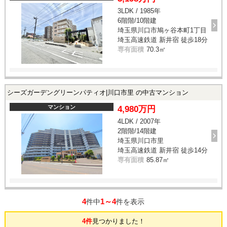
3LDK / 1985年
6階階/10階建
埼玉県川口市鳩ヶ谷本町1丁目
埼玉高速鉄道 新井宿 徒歩18分
専有面積
70.3㎡
シーズガーデングリーンパティオ|川口市里 の中古マンション
マンション
4,980万円
4LDK / 2007年
2階階/14階建
埼玉県川口市里
埼玉高速鉄道 新井宿 徒歩14分
専有面積
85.87㎡
4
1～4
件中
件を表示
4件
見つかりました！