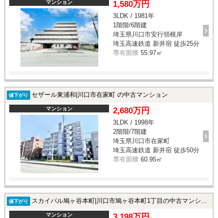
マンション
1,580万円
3LDK / 1981年
1階階/6階建
埼玉県川口市安行領根岸
埼玉高速鉄道 新井宿 徒歩25分
専有面積
55.97㎡
セザール東浦和|川口市在家町 の中古マンション
値下がり
マンション
2,680万円
3LDK / 1998年
2階階/7階建
埼玉県川口市在家町
埼玉高速鉄道 新井宿 徒歩50分
専有面積
60.95㎡
スカイパル鳩ヶ谷本町|川口市鳩ヶ谷本町1丁目の中古マンション
値下がり
マンション
3,198万円