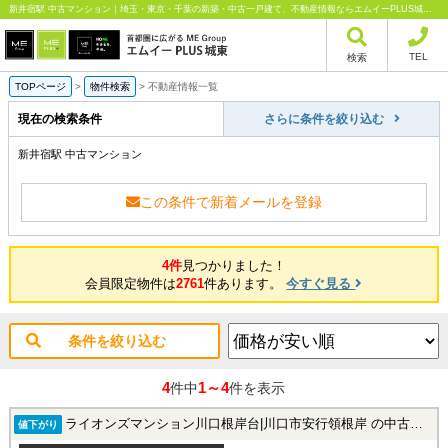
新井宿駅 中古マンション｜埼玉・東京・千葉の新築・中古一戸建て、不動産情報ならエムイーPLUS城東にお任せください
TEL
検索
TOPページ
>
物件検索
>
不動産情報一覧
現在の検索条件
さらに条件を絞り込む
新井宿駅 中古マンション
この条件で新着メールを登録
4件
見つかりました！
会員限定物件は
2761
件あります。
今すぐ見る
条件を絞り込む
4
1～4
件中
件を表示
ライオンズマンション川口根岸台|川口市安行領根岸 の中古マンション
値下がり