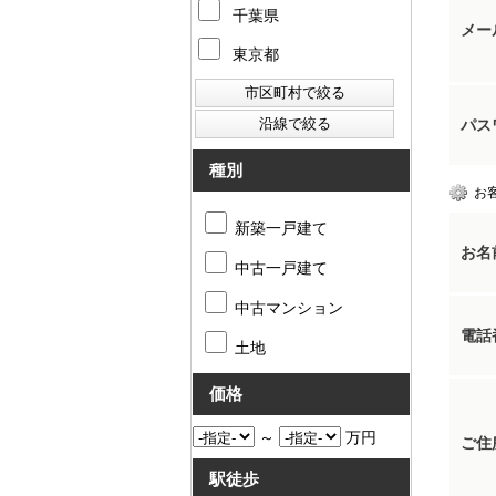
千葉県
メー
東京都
パス
種別
お
新築一戸建て
お名
中古一戸建て
中古マンション
電話
土地
価格
～
万円
ご住
駅徒歩