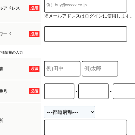
ルアドレス
必須
※メールアドレスはログインに使用します。
ワード
必須
客様情報の入力
前
必須
-
-
番号
必須
所