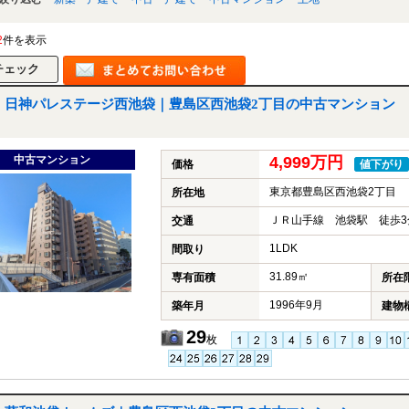
2
件を表示
日神パレステージ西池袋｜豊島区西池袋2丁目の中古マンション
中古マンション
4,999万円
価格
値下がり
東京都豊島区西池袋2丁目
所在地
ＪＲ山手線 池袋駅 徒歩3
交通
1LDK
間取り
31.89㎡
専有面積
所在
1996年9月
築年月
建物
29
枚