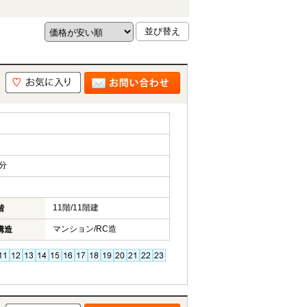
分
11階/11階建
階
マンション/RC造
構造