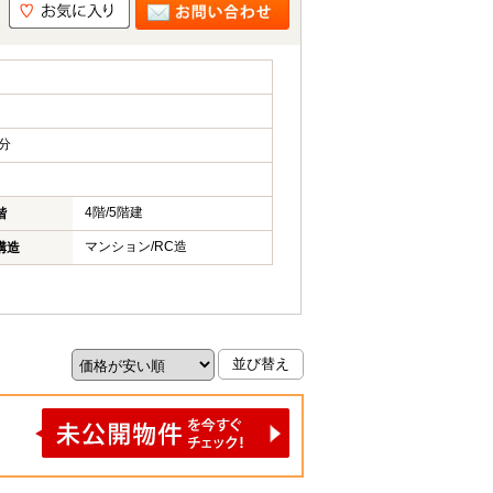
分
4階/5階建
階
マンション/RC造
構造