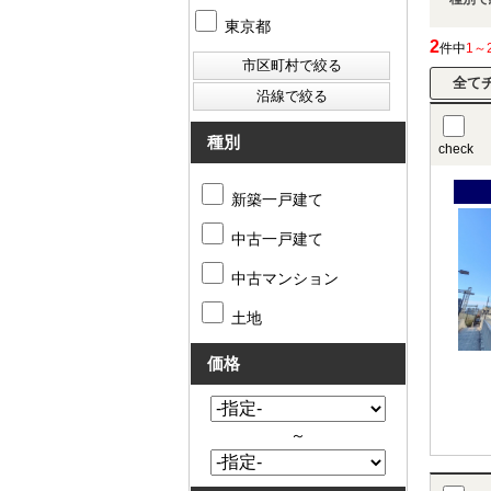
東京都
2
件中
1～
種別
check
新築一戸建て
中古一戸建て
中古マンション
土地
価格
～