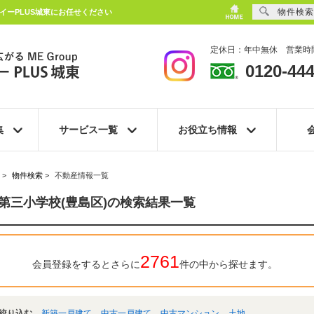
物件検索
イーPLUS城東にお任せください
定休日：年中無休 営業時間
0120-444
集
サービス一覧
お役立ち情報
>
物件検索
>
不動産情報一覧
第三小学校(豊島区)の検索結果一覧
2761
会員登録をするとさらに
件の中から探せます。
絞り込む
新築一戸建て
中古一戸建て
中古マンション
土地