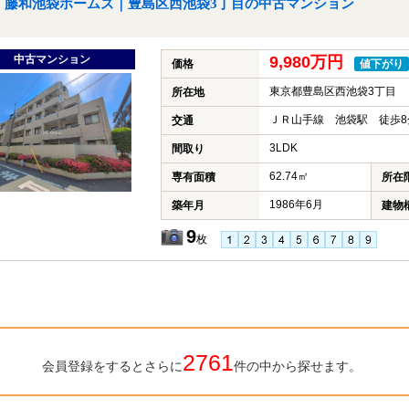
藤和池袋ホームズ｜豊島区西池袋3丁目の中古マンション
中古マンション
9,980万円
価格
値下がり
東京都豊島区西池袋3丁目
所在地
ＪＲ山手線 池袋駅 徒歩8
交通
3LDK
間取り
62.74㎡
専有面積
所在
1986年6月
築年月
建物
9
枚
2761
会員登録をするとさらに
件の中から探せます。