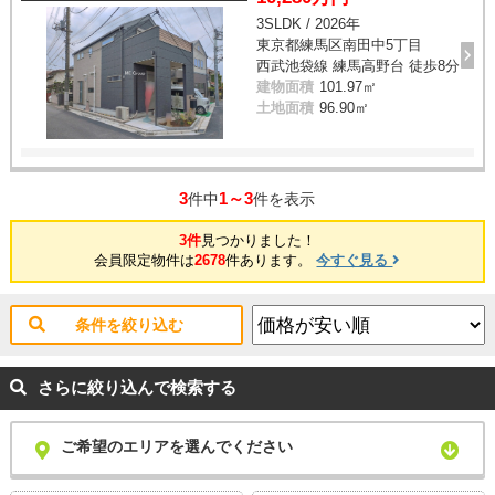
3SLDK / 2026年
東京都練馬区南田中5丁目
西武池袋線 練馬高野台 徒歩8分
建物面積
101.97㎡
土地面積
96.90㎡
3
1～3
件中
件を表示
3件
見つかりました！
会員限定物件は
2678
件あります。
今すぐ見る
条件を絞り込む
さらに絞り込んで検索する
ご希望のエリアを選んでください