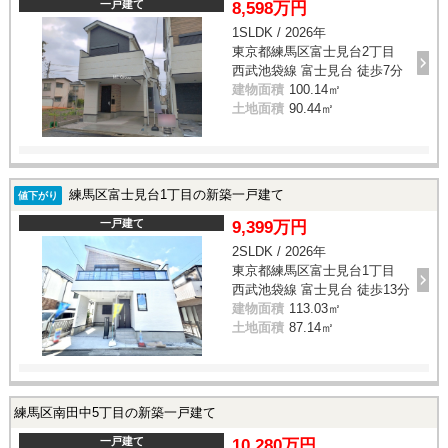
一戸建て
8,598万円
1SLDK / 2026年
東京都練馬区富士見台2丁目
西武池袋線 富士見台 徒歩7分
建物面積
100.14㎡
土地面積
90.44㎡
練馬区富士見台1丁目の新築一戸建て
値下がり
一戸建て
9,399万円
2SLDK / 2026年
東京都練馬区富士見台1丁目
西武池袋線 富士見台 徒歩13分
建物面積
113.03㎡
土地面積
87.14㎡
練馬区南田中5丁目の新築一戸建て
一戸建て
10,280万円