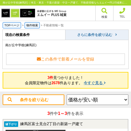
南が丘中学校(練馬区)｜埼玉・東京・千葉の新築・中古一戸建て、不動産情報ならエムイーPLUS城東にお任せください
TEL
検索
TOPページ
>
物件検索
>
不動産情報一覧
現在の検索条件
さらに条件を絞り込む
南が丘中学校(練馬区)
この条件で新着メールを登録
3件
見つかりました！
会員限定物件は
2678
件あります。
今すぐ見る
条件を絞り込む
3
1～3
件中
件を表示
練馬区富士見台2丁目の新築一戸建て
値下がり