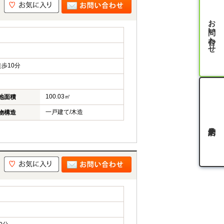
お問い合わせ
歩10分
100.03㎡
地面積
一戸建て/木造
物構造