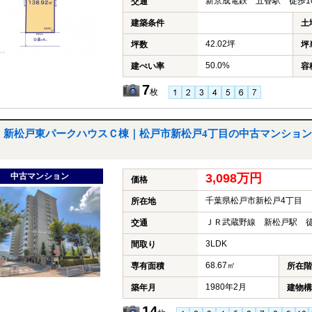
新京成電鉄 五香駅 徒歩1
交通
建築条件
土
42.02坪
坪数
坪
50.0%
建ぺい率
容
7
枚
新松戸東パークハウスＣ棟｜松戸市新松戸4丁目の中古マンション
中古マンション
3,098万円
価格
千葉県松戸市新松戸4丁目
所在地
ＪＲ武蔵野線 新松戸駅 徒
交通
3LDK
間取り
68.67㎡
専有面積
所在階
1980年2月
築年月
建物構
14