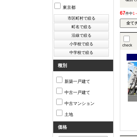
東京都
67
件中
1
check
種別
新築一戸建て
中古一戸建て
中古マンション
土地
価格