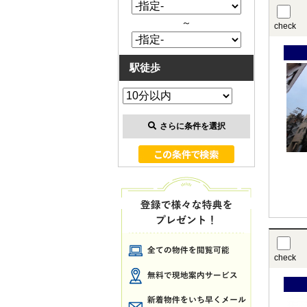
～
check
駅徒歩
さらに条件を選択
check