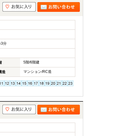
3分
5階/6階建
階
マンション/RC造
構造