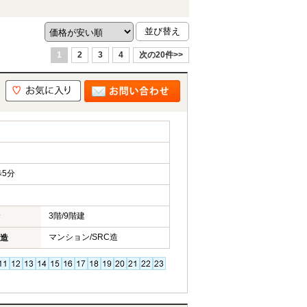
1
2
3
4
次の20件>>
5分
3階/9階建
マンション/SRC造
造