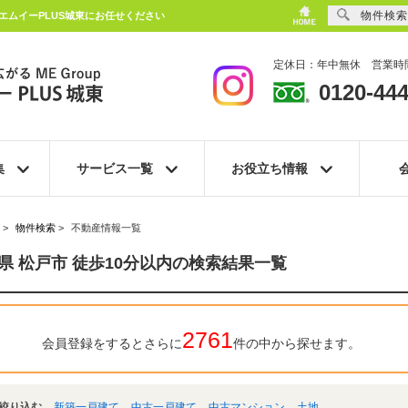
物件検索
エムイーPLUS城東にお任せください
定休日：年中無休 営業時間
0120-444
集
サービス一覧
お役立ち情報
>
物件検索
>
不動産情報一覧
県 松戸市 徒歩10分以内の検索結果一覧
2761
会員登録をするとさらに
件の中から探せます。
絞り込む
新築一戸建て
中古一戸建て
中古マンション
土地