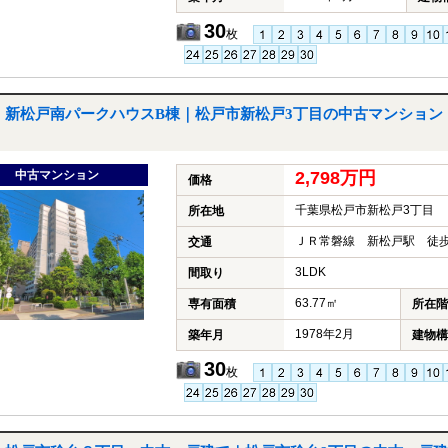
30
枚
新松戸南パークハウスB棟｜松戸市新松戸3丁目の中古マンション
中古マンション
2,798万円
価格
千葉県松戸市新松戸3丁目
所在地
ＪＲ常磐線 新松戸駅 徒歩
交通
3LDK
間取り
63.77㎡
専有面積
所在階
1978年2月
築年月
建物構
30
枚