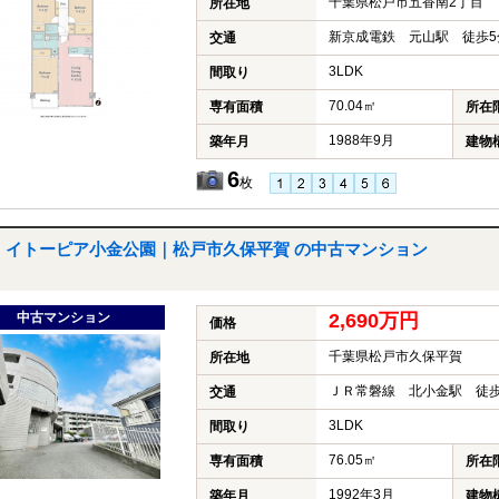
千葉県松戸市五香南2丁目
所在地
新京成電鉄 元山駅 徒歩5
交通
3LDK
間取り
70.04㎡
専有面積
所在
1988年9月
築年月
建物
6
枚
イトーピア小金公園｜松戸市久保平賀 の中古マンション
中古マンション
2,690万円
価格
千葉県松戸市久保平賀
所在地
ＪＲ常磐線 北小金駅 徒歩
交通
3LDK
間取り
76.05㎡
専有面積
所在
1992年3月
築年月
建物