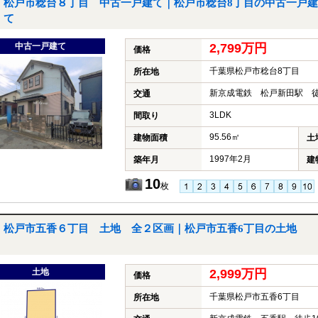
松戸市稔台８丁目 中古一戸建て｜松戸市稔台8丁目の中古一戸建
て
中古一戸建て
2,799万円
価格
千葉県松戸市稔台8丁目
所在地
新京成電鉄 松戸新田駅 徒
交通
3LDK
間取り
95.56㎡
建物面積
土
1997年2月
築年月
建
10
枚
松戸市五香６丁目 土地 全２区画｜松戸市五香6丁目の土地
土地
2,999万円
価格
千葉県松戸市五香6丁目
所在地