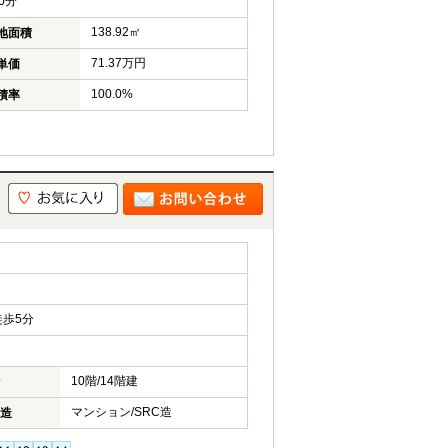
0分
138.92㎡
地面積
71.37万円
単価
100.0%
積率
歩5分
10階/14階建
マンション/SRC造
造