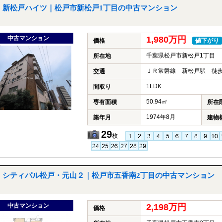
新松戸ハイツ｜松戸市新松戸1丁目の中古マンション
中古マンション
1,980万円
価格
値下がり
千葉県松戸市新松戸1丁目
所在地
ＪＲ常磐線 新松戸駅 徒歩
交通
1LDK
間取り
50.94㎡
専有面積
所在
1974年8月
築年月
建物
29
枚
シティパル松戸・元山２｜松戸市五香南2丁目の中古マンション
中古マンション
2,198万円
価格