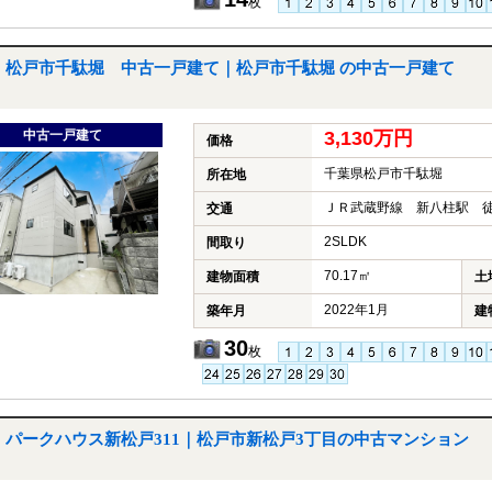
枚
松戸市千駄堀 中古一戸建て｜松戸市千駄堀 の中古一戸建て
中古一戸建て
3,130万円
価格
千葉県松戸市千駄堀
所在地
ＪＲ武蔵野線 新八柱駅 徒
交通
2SLDK
間取り
70.17㎡
建物面積
土
2022年1月
築年月
建
30
枚
パークハウス新松戸311｜松戸市新松戸3丁目の中古マンション