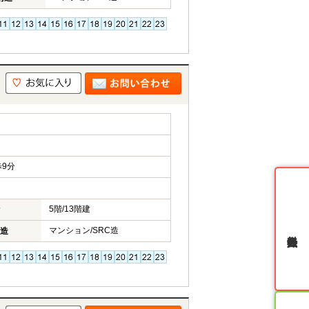
9分
5階/13階建
マンション/SRC造
造
無料会員登録