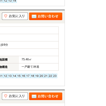
歩9分
75.46㎡
地面積
一戸建て/木造
物構造