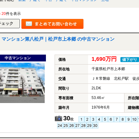
～20
件を表示
マンション第八松戸｜松戸市上本郷 の中古マンション
中古マンション
1,690万円
価格
値下がり
千葉県松戸市上本郷
所在地
ＪＲ常磐線 北松戸駅 徒歩
交通
2LDK
間取り
53.46㎡
専有面積
所在階
1976年6月
築年月
建物構
30
枚