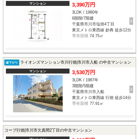
マンション
3,390万円
3LDK / 1980年
6階階/7階建
千葉県市川市塩焼4丁目
東京メトロ東西線 妙典 徒歩12分
専有面積
74.75㎡
ライオンズマンション市川行徳|市川市入船 の中古マンション
値下がり
マンション
3,530万円
3LDK / 1987年
3階階/5階建
千葉県市川市入船
東京メトロ東西線 行徳 徒歩14分
専有面積
77.91㎡
コープ行徳|市川市欠真間2丁目の中古マンション
マンション