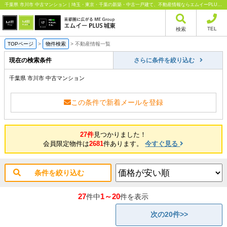
千葉県 市川市 中古マンション｜埼玉・東京・千葉の新築・中古一戸建て、不動産情報ならエムイーPLUS城東にお任せください
TEL
検索
TOPページ
>
物件検索
>
不動産情報一覧
現在の検索条件
さらに条件を絞り込む
千葉県 市川市 中古マンション
この条件で新着メールを登録
27件
見つかりました！
会員限定物件は
2681
件あります。
今すぐ見る
条件を絞り込む
27
1～20
件中
件を表示
次の20件>>