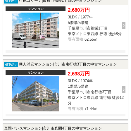
行徳コリーナ|市川市福栄1丁目の中古マンション
値下がり
マンション
2,680万円
3LDK / 1977年
5階階/5階建
千葉県市川市福栄1丁目
東京メトロ東西線 行徳 徒歩8分
専有面積
62.55㎡
興人浦安マンション|市川市南行徳3丁目の中古マンション
値下がり
マンション
2,698万円
3LDK / 1974年
1階階/5階建
千葉県市川市南行徳3丁目
東京メトロ東西線 南行徳 徒歩12
分
専有面積
71.44㎡
真間パレスマンション|市川市真間4丁目の中古マンション