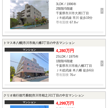
3LDK / 1996年
2階階/5階建
千葉県市川市大洲1丁目
ＪＲ総武線 市川 徒歩19分
専有面積
67.8㎡
トマス本八幡|市川市南八幡3丁目の中古マンション
マンション
4,280万円
2SLDK / 1975年
1階階/6階建
千葉県市川市南八幡3丁目
ＪＲ総武線 本八幡 徒歩6分
専有面積
76㎡
クリオ南行徳弐番館|市川市相之川1丁目の中古マンション
マンション
4,299万円