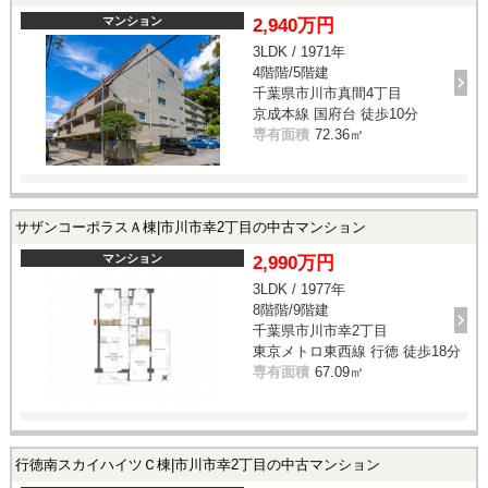
マンション
2,940万円
3LDK / 1971年
4階階/5階建
千葉県市川市真間4丁目
京成本線 国府台 徒歩10分
専有面積
72.36㎡
サザンコーポラスＡ棟|市川市幸2丁目の中古マンション
マンション
2,990万円
3LDK / 1977年
8階階/9階建
千葉県市川市幸2丁目
東京メトロ東西線 行徳 徒歩18分
専有面積
67.09㎡
行徳南スカイハイツＣ棟|市川市幸2丁目の中古マンション