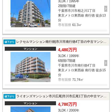
3LDK / 1995年
2階階/7階建
千葉県市川市相之川1丁目
東京メトロ東西線 南行徳 徒歩13
分
専有面積
61.3㎡
レクセルマンション南行徳|市川市南行徳4丁目の中古マンション
値下がり
マンション
4,480万円
3LDK / 1999年
6階階/7階建
千葉県市川市南行徳4丁目
東京メトロ東西線 南行徳 徒歩15
分
専有面積
71.74㎡
ライオンズマンション市川広尾|市川市広尾1丁目の中古マンション
値下がり
マンション
4,780万円
3LDK / 2000年