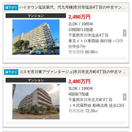
ハイタウン塩浜第弐、弐九号棟|市川市塩浜4丁目の中古マンション
値下がり
マンション
2,480万円
2LDK / 1985年
10階階/11階建
千葉県市川市塩浜4丁目
東京メトロ東西線 南行徳 バス5
分停歩7分
専有面積
60.89㎡
コスモ市川東アヴァンタージュ|市川市北方町4丁目の中古マンション
値下がり
マンション
2,480万円
3LDK / 1990年
4階階/7階建
千葉県市川市北方町4丁目
ＪＲ武蔵野線 船橋法典 徒歩13分
専有面積
72.39㎡