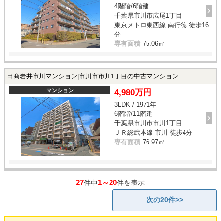
4階階/6階建
千葉県市川市広尾1丁目
東京メトロ東西線 南行徳 徒歩16
分
専有面積
75.06㎡
日商岩井市川マンション|市川市市川1丁目の中古マンション
マンション
4,980万円
3LDK / 1971年
6階階/11階建
千葉県市川市市川1丁目
ＪＲ総武本線 市川 徒歩4分
専有面積
76.97㎡
27
1～20
件中
件を表示
次の20件>>