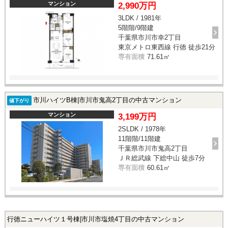
マンション
2,990万円
3LDK / 1981年
5階階/9階建
千葉県市川市幸2丁目
東京メトロ東西線 行徳 徒歩21分
専有面積
71.61㎡
市川ハイツB棟|市川市鬼高2丁目の中古マンション
値下がり
マンション
3,199万円
2SLDK / 1978年
11階階/11階建
千葉県市川市鬼高2丁目
ＪＲ総武線 下総中山 徒歩7分
専有面積
60.61㎡
行徳ニューハイツ１号棟|市川市塩焼4丁目の中古マンション