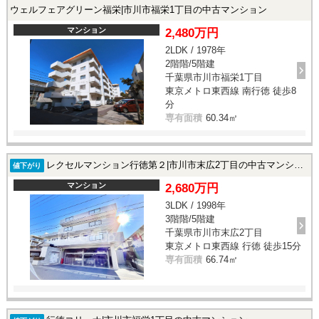
ウェルフェアグリーン福栄|市川市福栄1丁目の中古マンション
マンション
2,480万円
2LDK / 1978年
2階階/5階建
千葉県市川市福栄1丁目
東京メトロ東西線 南行徳 徒歩8
分
専有面積
60.34㎡
レクセルマンション行徳第２|市川市末広2丁目の中古マンション
値下がり
マンション
2,680万円
3LDK / 1998年
3階階/5階建
千葉県市川市末広2丁目
東京メトロ東西線 行徳 徒歩15分
専有面積
66.74㎡