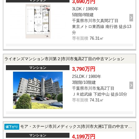
3,690万円
3LDK / 1980年
5階階/8階建
千葉県市川市欠真間2丁目
東京メトロ東西線 南行徳 徒歩13
分
専有面積
76.31㎡
ライオンズマンション市川第２|市川市鬼高2丁目の中古マンション
マンション
3,790万円
2SLDK / 1980年
3階階/10階建
千葉県市川市鬼高2丁目
ＪＲ総武線 下総中山 徒歩10分
専有面積
74.31㎡
モア・ステージ市川メディックス|市川市大洲1丁目の中古マンション
値下がり
マンション
4,199万円