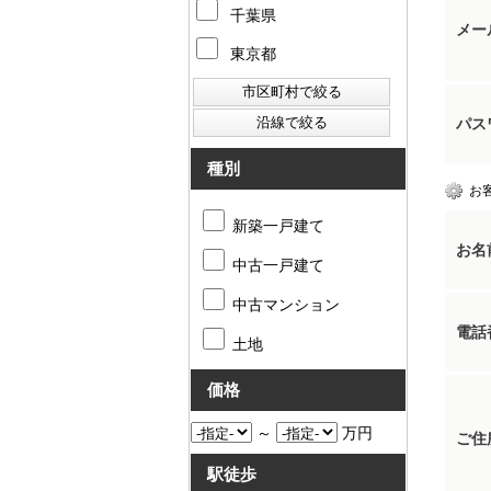
千葉県
メー
東京都
パス
種別
お
新築一戸建て
お名
中古一戸建て
中古マンション
電話
土地
価格
～
万円
ご住
駅徒歩