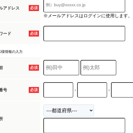
ルアドレス
必須
※メールアドレスはログインに使用します。
ワード
必須
客様情報の入力
前
必須
-
-
番号
必須
所