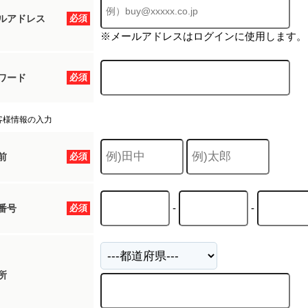
ルアドレス
必須
※メールアドレスはログインに使用します。
ワード
必須
客様情報の入力
前
必須
-
-
番号
必須
所