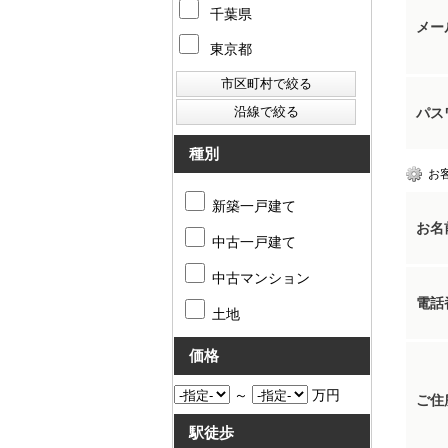
千葉県
メー
東京都
パス
種別
お
新築一戸建て
お名
中古一戸建て
中古マンション
電話
土地
価格
～
万円
ご住
駅徒歩