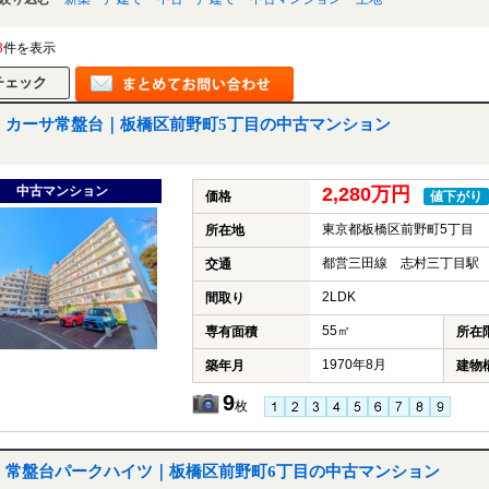
3
件を表示
カーサ常盤台｜板橋区前野町5丁目の中古マンション
中古マンション
2,280万円
価格
値下がり
東京都板橋区前野町5丁目
所在地
都営三田線 志村三丁目駅 
交通
2LDK
間取り
55㎡
専有面積
所在
1970年8月
築年月
建物
9
枚
常盤台パークハイツ｜板橋区前野町6丁目の中古マンション