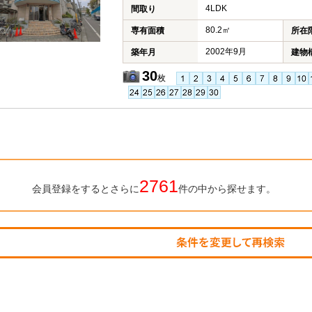
4LDK
間取り
80.2㎡
専有面積
所在
2002年9月
築年月
建物
30
枚
2761
会員登録をするとさらに
件の中から探せます。