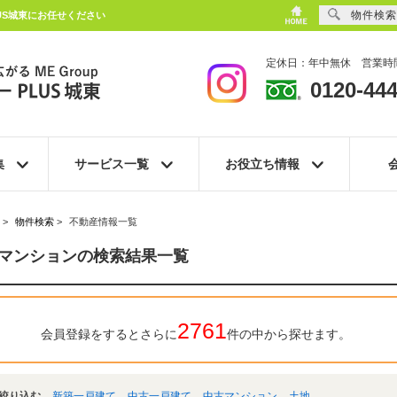
物件検索
US城東にお任せください
定休日：年中無休 営業時間
0120-444
集
サービス一覧
お役立ち情報
>
物件検索
>
不動産情報一覧
マンションの検索結果一覧
2761
会員登録をするとさらに
件の中から探せます。
絞り込む
新築一戸建て
中古一戸建て
中古マンション
土地