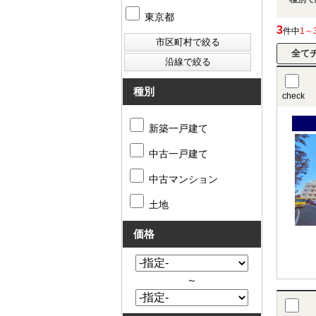
東京都
3
件中
1～
種別
check
新築一戸建て
中古一戸建て
中古マンション
土地
価格
～