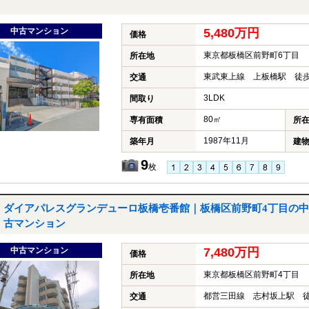
中古マンション
5,480万円
価格
東京都板橋区前野町6丁目
所在地
東武東上線 上板橋駅 徒歩
交通
3LDK
間取り
80㎡
専有面積
所
1987年11月
築年月
建
9
枚
ダイアパレスグランデューロ板橋壱番館｜板橋区前野町4丁目の中
古マンション
中古マンション
7,480万円
価格
東京都板橋区前野町4丁目
所在地
都営三田線 志村坂上駅 徒
交通