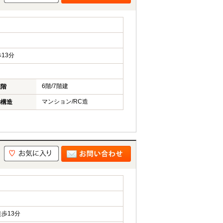
13分
6階/7階建
在階
マンション/RC造
物構造
歩13分