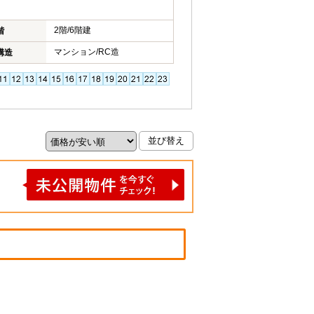
2階/6階建
階
マンション/RC造
構造