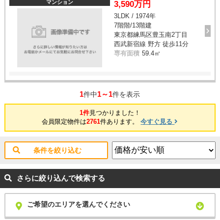
マンション
3,590万円
3LDK / 1974年
7階階/13階建
東京都練馬区豊玉南2丁目
西武新宿線 野方 徒歩11分
専有面積
59.4㎡
1
1～1
件中
件を表示
1件
見つかりました！
会員限定物件は
2761
件あります。
今すぐ見る
条件を絞り込む
さらに絞り込んで検索する
ご希望のエリアを選んでください