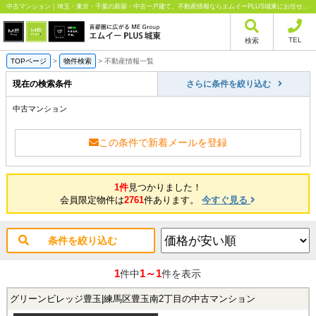
中古マンション｜埼玉・東京・千葉の新築・中古一戸建て、不動産情報ならエムイーPLUS城東にお任せください
TEL
検索
TOPページ
>
物件検索
>
不動産情報一覧
現在の検索条件
さらに条件を絞り込む
中古マンション
この条件で新着メールを登録
1件
見つかりました！
会員限定物件は
2761
件あります。
今すぐ見る
条件を絞り込む
1
1～1
件中
件を表示
グリーンビレッジ豊玉|練馬区豊玉南2丁目の中古マンション