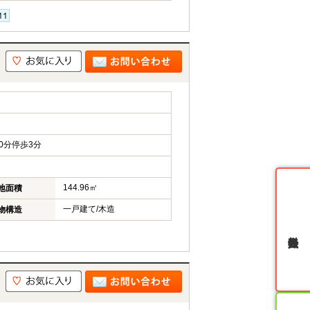
0分停歩3分
144.96㎡
地面積
一戸建て/木造
物構造
無料会員登録