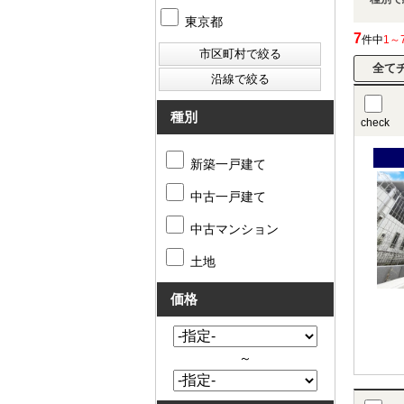
東京都
7
件中
1～
種別
check
新築一戸建て
中古一戸建て
中古マンション
土地
価格
～