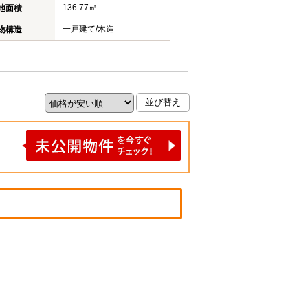
136.77㎡
地面積
一戸建て/木造
物構造