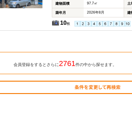
97.7㎡
建物面積
土
2026年8月
築年月
建
10
枚
2761
会員登録をするとさらに
件の中から探せます。