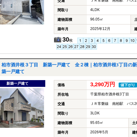
ＪＲ常磐線 南柏駅 バス1
交通
4LDK
間取り
96.05㎡
建物面積
2025年12月
築年月
30
枚
柏市酒井根３丁目 新築一戸建て 全２棟｜柏市酒井根3丁目の新
築一戸建て
新築一戸建て
3,290万円
価格
値下がり
千葉県柏市酒井根3丁目
所在地
ＪＲ常磐線 南柏駅 バス2
交通
3LDK
間取り
95.65㎡
建物面積
土
2026年5月
築年月
建