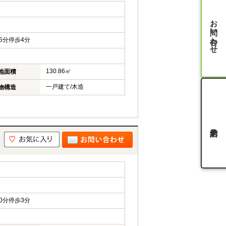
お問い合わせ
5分停歩4分
130.86㎡
地面積
一戸建て/木造
物構造
0分停歩3分