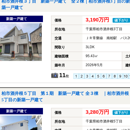
柏市酒井根３丁目 新築一戸建て 全２棟｜柏市酒井根3丁目の新
築一戸建て
新築一戸建て
3,190万円
価格
値下がり
千葉県柏市酒井根3丁目
所在地
ＪＲ常磐線 南柏駅 バス2
交通
3LDK
間取り
95.43㎡
建物面積
土
2026年5月
築年月
建
11
枚
柏市酒井根５丁目 第１期 新築一戸建て 全３棟 ｜柏市酒井根
5丁目の新築一戸建て
新築一戸建て
3,280万円
価格
値下がり
千葉県柏市酒井根5丁目
所在地