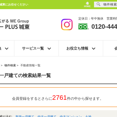
物件検索
S城東にお任せください
定休日：年中無休 営業時間
0120-444
集
サービス一覧
お役立ち情報
>
物件検索
>
不動産情報一覧
一戸建ての検索結果一覧
2761
会員登録をするとさらに
件の中から探せます。
絞り込む
新築一戸建て
中古一戸建て
中古マンション
土地