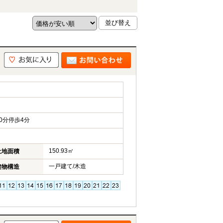
0分停歩4分
150.93㎡
土地面積
一戸建て/木造
建物構造