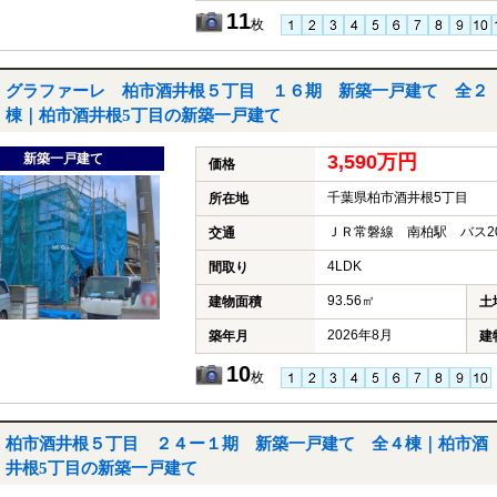
11
枚
グラファーレ 柏市酒井根５丁目 １６期 新築一戸建て 全２
棟｜柏市酒井根5丁目の新築一戸建て
新築一戸建て
3,590万円
価格
千葉県柏市酒井根5丁目
所在地
ＪＲ常磐線 南柏駅 バス2
交通
4LDK
間取り
93.56㎡
建物面積
土
2026年8月
築年月
建
10
枚
柏市酒井根５丁目 ２４ー１期 新築一戸建て 全４棟｜柏市酒
井根5丁目の新築一戸建て