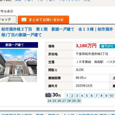
7
件を表示
柏市酒井根２丁目 第１期 新築一戸建て 全１３棟｜柏市酒井
根2丁目の新築一戸建て
新築一戸建て
3,180万円
価格
値下がり
千葉県柏市酒井根2丁目
所在地
ＪＲ常磐線 南柏駅 バス2
交通
3LDK
間取り
96.05㎡
建物面積
2025年10月
築年月
30
枚