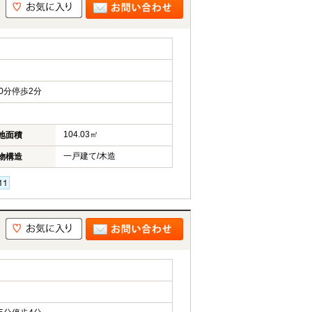
0分停歩2分
104.03㎡
地面積
一戸建て/木造
物構造