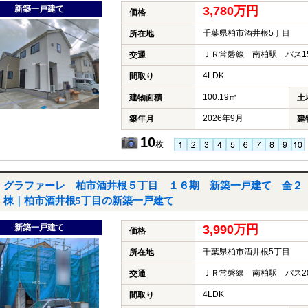
新築一戸建て
3,780万円
価格
千葉県柏市酒井根5丁目
所在地
ＪＲ常磐線 南柏駅 バス1
交通
4LDK
間取り
100.19㎡
建物面積
土
2026年9月
築年月
建
10
枚
グラファーレ 柏市酒井根５丁目 １６期 新築一戸建て 全２
棟｜柏市酒井根5丁目の新築一戸建て
新築一戸建て
3,990万円
価格
千葉県柏市酒井根5丁目
所在地
ＪＲ常磐線 南柏駅 バス2
交通
4LDK
間取り