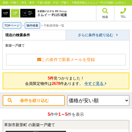
新築一戸建て｜埼玉・東京・千葉の新築・中古一戸建て、不動産情報ならエムイーPLUS城東にお任せください
TEL
検索
TOPページ
>
物件検索
>
不動産情報一覧
現在の検索条件
さらに条件を絞り込む
新築一戸建て
この条件で新着メールを登録
5件
見つかりました！
会員限定物件は
2678
件あります。
今すぐ見る
条件を絞り込む
5
1～5
件中
件を表示
草加市新里町 の新築一戸建て