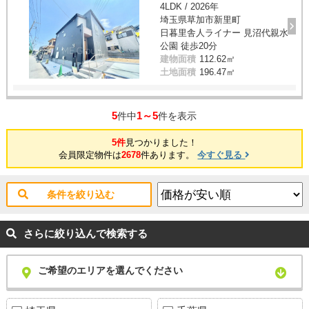
4LDK / 2026年
埼玉県草加市新里町
日暮里舎人ライナー 見沼代親水
公園 徒歩20分
建物面積
112.62㎡
土地面積
196.47㎡
5
1～5
件中
件を表示
5件
見つかりました！
会員限定物件は
2678
件あります。
今すぐ見る
条件を絞り込む
さらに絞り込んで検索する
ご希望のエリアを選んでください