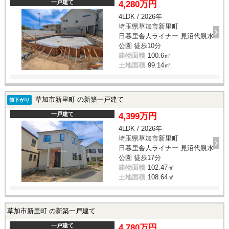
一戸建て
4,280万円
4LDK / 2026年
埼玉県草加市新里町
日暮里舎人ライナー 見沼代親水
公園 徒歩10分
建物面積
100.6㎡
土地面積
99.14㎡
草加市新里町 の新築一戸建て
値下がり
一戸建て
4,399万円
4LDK / 2026年
埼玉県草加市新里町
日暮里舎人ライナー 見沼代親水
公園 徒歩17分
建物面積
102.47㎡
土地面積
108.64㎡
草加市新里町 の新築一戸建て
一戸建て
4,780万円