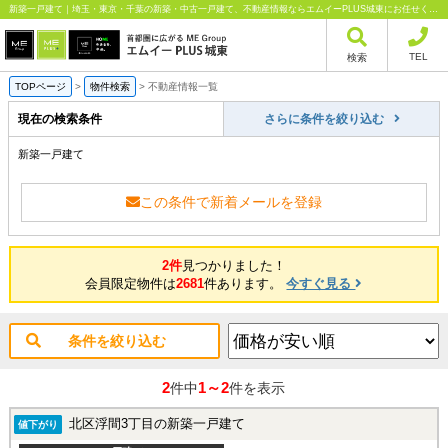
新築一戸建て｜埼玉・東京・千葉の新築・中古一戸建て、不動産情報ならエムイーPLUS城東にお任せください
TEL
検索
TOPページ
>
物件検索
>
不動産情報一覧
現在の検索条件
さらに条件を絞り込む
新築一戸建て
この条件で新着メールを登録
2件
見つかりました！
会員限定物件は
2681
件あります。
今すぐ見る
条件を絞り込む
2
1～2
件中
件を表示
北区浮間3丁目の新築一戸建て
値下がり