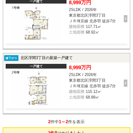
一戸建て
8,999万円
2SLDK / 2026年
東京都北区浮間3丁目
ＪＲ埼京線 北赤羽 徒歩7分
建物面積
117.71㎡
土地面積
68.92㎡
北区浮間3丁目の新築一戸建て
値下がり
一戸建て
8,999万円
2SLDK / 2026年
東京都北区浮間3丁目
ＪＲ埼京線 北赤羽 徒歩7分
建物面積
115.12㎡
土地面積
68.89㎡
2
1～2
件中
件を表示
2件
見つかりました！