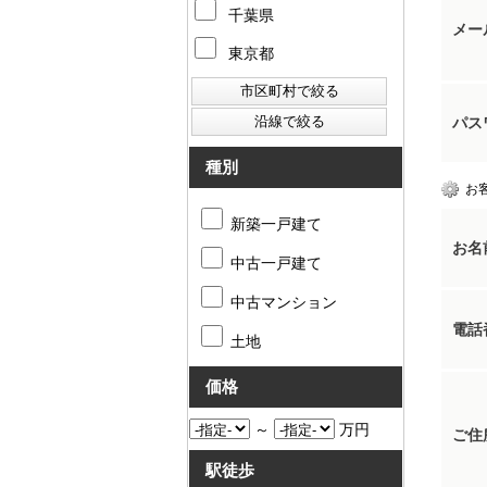
千葉県
メー
東京都
パス
種別
お
新築一戸建て
お名
中古一戸建て
中古マンション
電話
土地
価格
～
万円
ご住
駅徒歩