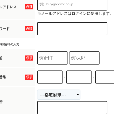
ルアドレス
必須
※メールアドレスはログインに使用します。
ワード
必須
客様情報の入力
前
必須
-
-
番号
必須
所