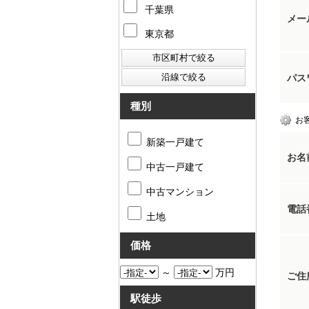
千葉県
メー
東京都
パス
種別
お
新築一戸建て
お名
中古一戸建て
中古マンション
電話
土地
価格
～
万円
ご住
駅徒歩