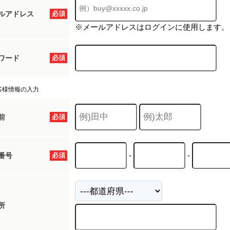
ルアドレス
必須
※メールアドレスはログインに使用します。
ワード
必須
客様情報の入力
前
必須
-
-
番号
必須
所