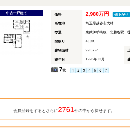
中古一戸建て
2,980万円
価格
値下がり
埼玉県越谷市大林
所在地
東武伊勢崎線 北越谷駅 徒
交通
4LDK
間取り
99.37㎡
建物面積
1995年12月
築年月
7
枚
2761
会員登録をするとさらに
件の中から探せます。