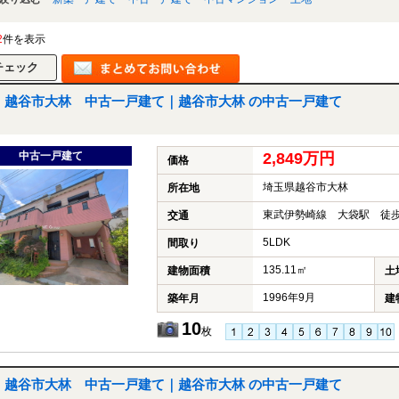
2
件を表示
越谷市大林 中古一戸建て｜越谷市大林 の中古一戸建て
中古一戸建て
2,849万円
価格
埼玉県越谷市大林
所在地
東武伊勢崎線 大袋駅 徒歩
交通
5LDK
間取り
135.11㎡
建物面積
土
1996年9月
築年月
建
10
枚
越谷市大林 中古一戸建て｜越谷市大林 の中古一戸建て