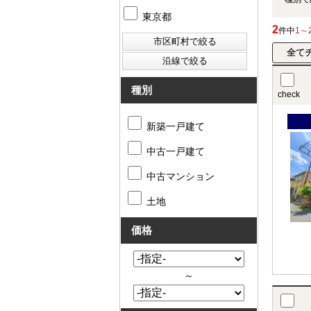
東京都
2
件中
1～
種別
check
新築一戸建て
中古一戸建て
中古マンション
土地
価格
～