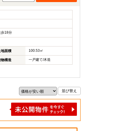
歩18分
100.53㎡
土地面積
一戸建て/木造
建物構造