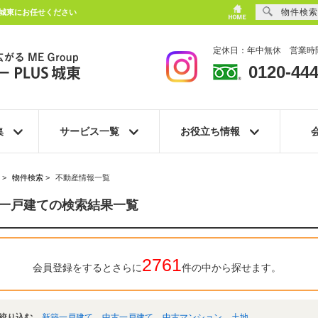
物件検索
S城東にお任せください
定休日：年中無休 営業時間
0120-444
集
サービス一覧
お役立ち情報
>
物件検索
>
不動産情報一覧
一戸建ての検索結果一覧
2761
会員登録をするとさらに
件の中から探せます。
絞り込む
新築一戸建て
中古一戸建て
中古マンション
土地