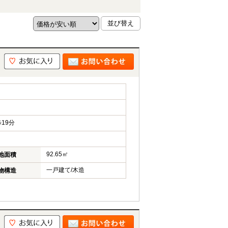
19分
92.65㎡
地面積
一戸建て/木造
物構造