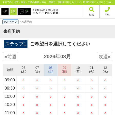
来店予約｜埼玉・東京・千葉の新築・中古一戸建て、不動産情報ならエムイーPLUS城東にお任せください
TEL
検索
TOPページ
> 来店予約
来店予約
ステップ1
ご希望日を選択してください
2026年08月
«前週
次週»
06
07
08
09
10
11
12
時間
(木)
(金)
(土)
(日)
(月)
(火)
(水)
09:00
○
○
○
○
○
○
○
09:30
○
○
○
○
○
○
○
10:00
○
○
○
○
○
○
○
10:30
○
○
○
○
○
○
○
11:00
○
○
○
○
○
○
○