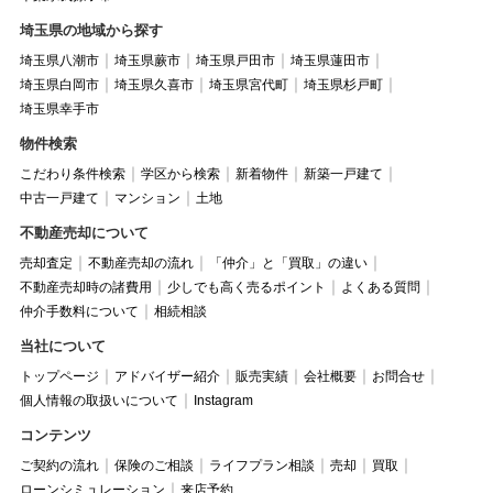
埼玉県の地域から探す
埼玉県八潮市
埼玉県蕨市
埼玉県戸田市
埼玉県蓮田市
埼玉県白岡市
埼玉県久喜市
埼玉県宮代町
埼玉県杉戸町
埼玉県幸手市
物件検索
こだわり条件検索
学区から検索
新着物件
新築一戸建て
中古一戸建て
マンション
土地
不動産売却について
売却査定
不動産売却の流れ
「仲介」と「買取」の違い
不動産売却時の諸費用
少しでも高く売るポイント
よくある質問
仲介手数料について
相続相談
当社について
トップページ
アドバイザー紹介
販売実績
会社概要
お問合せ
個人情報の取扱いについて
Instagram
コンテンツ
ご契約の流れ
保険のご相談
ライフプラン相談
売却
買取
ローンシミュレーション
来店予約