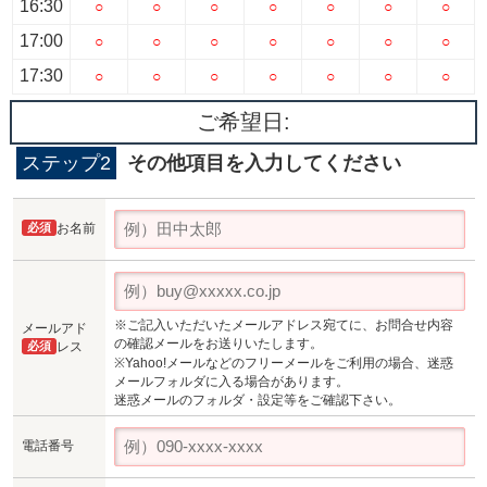
16:30
○
○
○
○
○
○
○
17:00
○
○
○
○
○
○
○
17:30
○
○
○
○
○
○
○
ご希望日:
ステップ2
その他項目を入力してください
必須
お名前
※ご記入いただいたメールアドレス宛てに、お問合せ内容
メールアド
の確認メールをお送りいたします。
必須
レス
※Yahoo!メールなどのフリーメールをご利用の場合、迷惑
メールフォルダに入る場合があります。
迷惑メールのフォルダ・設定等をご確認下さい。
電話番号