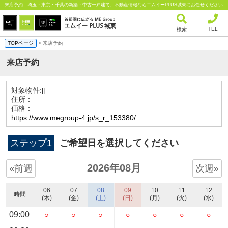
来店予約｜埼玉・東京・千葉の新築・中古一戸建て、不動産情報ならエムイーPLUS城東にお任せください
TEL
検索
TOPページ
> 来店予約
来店予約
対象物件:
[]
住所：
価格：
https://www.megroup-4.jp/s_r_153380/
ステップ1
ご希望日を選択してください
2026年08月
«前週
次週»
06
07
08
09
10
11
12
時間
(木)
(金)
(土)
(日)
(月)
(火)
(水)
09:00
○
○
○
○
○
○
○