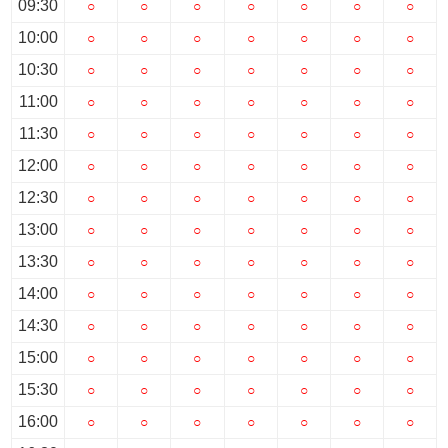
09:30
○
○
○
○
○
○
○
10:00
○
○
○
○
○
○
○
10:30
○
○
○
○
○
○
○
11:00
○
○
○
○
○
○
○
11:30
○
○
○
○
○
○
○
12:00
○
○
○
○
○
○
○
12:30
○
○
○
○
○
○
○
13:00
○
○
○
○
○
○
○
13:30
○
○
○
○
○
○
○
14:00
○
○
○
○
○
○
○
14:30
○
○
○
○
○
○
○
15:00
○
○
○
○
○
○
○
15:30
○
○
○
○
○
○
○
16:00
○
○
○
○
○
○
○