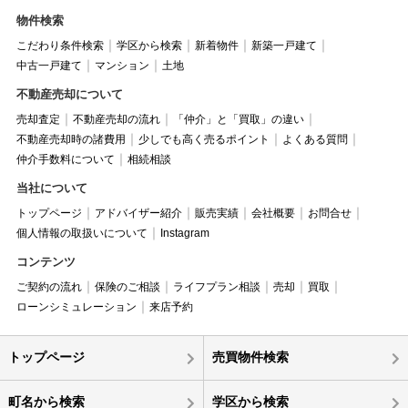
物件検索
こだわり条件検索
学区から検索
新着物件
新築一戸建て
中古一戸建て
マンション
土地
不動産売却について
売却査定
不動産売却の流れ
「仲介」と「買取」の違い
不動産売却時の諸費用
少しでも高く売るポイント
よくある質問
仲介手数料について
相続相談
当社について
トップページ
アドバイザー紹介
販売実績
会社概要
お問合せ
個人情報の取扱いについて
Instagram
コンテンツ
ご契約の流れ
保険のご相談
ライフプラン相談
売却
買取
ローンシミュレーション
来店予約
トップページ
売買物件検索
町名から検索
学区から検索