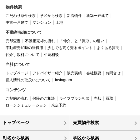
物件検索
こだわり条件検索
学区から検索
新着物件
新築一戸建て
中古一戸建て
マンション
土地
不動産売却について
売却査定
不動産売却の流れ
「仲介」と「買取」の違い
不動産売却時の諸費用
少しでも高く売るポイント
よくある質問
仲介手数料について
相続相談
当社について
トップページ
アドバイザー紹介
販売実績
会社概要
お問合せ
個人情報の取扱いについて
Instagram
コンテンツ
ご契約の流れ
保険のご相談
ライフプラン相談
売却
買取
ローンシミュレーション
来店予約
トップページ
売買物件検索
町名から検索
学区から検索