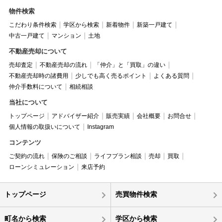
物件検索
こだわり条件検索
学区から検索
新着物件
新築一戸建て
中古一戸建て
マンション
土地
不動産売却について
売却査定
不動産売却の流れ
「仲介」と「買取」の違い
不動産売却時の諸費用
少しでも高く売るポイント
よくある質問
仲介手数料について
相続相談
当社について
トップページ
アドバイザー紹介
販売実績
会社概要
お問合せ
個人情報の取扱いについて
Instagram
コンテンツ
ご契約の流れ
保険のご相談
ライフプラン相談
売却
買取
ローンシミュレーション
来店予約
トップページ
売買物件検索
町名から検索
学区から検索