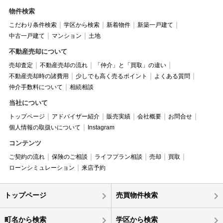
物件検索
こだわり条件検索
学区から検索
新着物件
新築一戸建て
中古一戸建て
マンション
土地
不動産売却について
売却査定
不動産売却の流れ
「仲介」と「買取」の違い
不動産売却時の諸費用
少しでも高く売るポイント
よくある質問
仲介手数料について
相続相談
当社について
トップページ
アドバイザー紹介
販売実績
会社概要
お問合せ
個人情報の取扱いについて
Instagram
コンテンツ
ご契約の流れ
保険のご相談
ライフプラン相談
売却
買取
ローンシミュレーション
来店予約
トップページ
売買物件検索
町名から検索
学区から検索