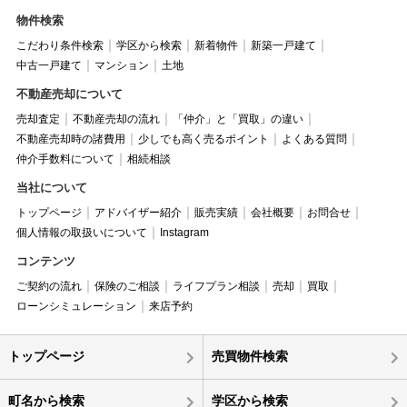
物件検索
こだわり条件検索
学区から検索
新着物件
新築一戸建て
中古一戸建て
マンション
土地
不動産売却について
売却査定
不動産売却の流れ
「仲介」と「買取」の違い
不動産売却時の諸費用
少しでも高く売るポイント
よくある質問
仲介手数料について
相続相談
当社について
トップページ
アドバイザー紹介
販売実績
会社概要
お問合せ
個人情報の取扱いについて
Instagram
コンテンツ
ご契約の流れ
保険のご相談
ライフプラン相談
売却
買取
ローンシミュレーション
来店予約
トップページ
売買物件検索
町名から検索
学区から検索