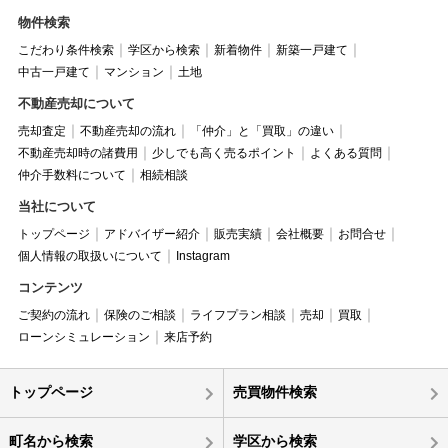
物件検索
こだわり条件検索
学区から検索
新着物件
新築一戸建て
中古一戸建て
マンション
土地
不動産売却について
売却査定
不動産売却の流れ
「仲介」と「買取」の違い
不動産売却時の諸費用
少しでも高く売るポイント
よくある質問
仲介手数料について
相続相談
当社について
トップページ
アドバイザー紹介
販売実績
会社概要
お問合せ
個人情報の取扱いについて
Instagram
コンテンツ
ご契約の流れ
保険のご相談
ライフプラン相談
売却
買取
ローンシミュレーション
来店予約
トップページ
売買物件検索
町名から検索
学区から検索