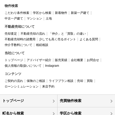
物件検索
こだわり条件検索
学区から検索
新着物件
新築一戸建て
中古一戸建て
マンション
土地
不動産売却について
売却査定
不動産売却の流れ
「仲介」と「買取」の違い
不動産売却時の諸費用
少しでも高く売るポイント
よくある質問
仲介手数料について
相続相談
当社について
トップページ
アドバイザー紹介
販売実績
会社概要
お問合せ
個人情報の取扱いについて
Instagram
コンテンツ
ご契約の流れ
保険のご相談
ライフプラン相談
売却
買取
ローンシミュレーション
来店予約
トップページ
売買物件検索
町名から検索
学区から検索