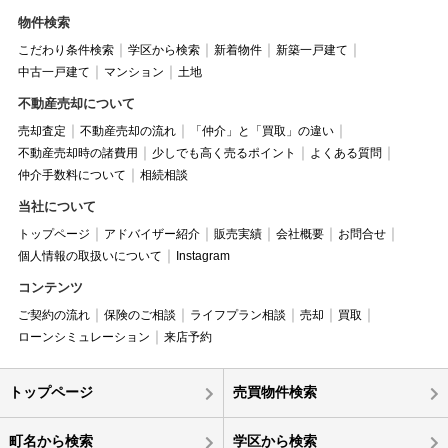
物件検索
こだわり条件検索
学区から検索
新着物件
新築一戸建て
中古一戸建て
マンション
土地
不動産売却について
売却査定
不動産売却の流れ
「仲介」と「買取」の違い
不動産売却時の諸費用
少しでも高く売るポイント
よくある質問
仲介手数料について
相続相談
当社について
トップページ
アドバイザー紹介
販売実績
会社概要
お問合せ
個人情報の取扱いについて
Instagram
コンテンツ
ご契約の流れ
保険のご相談
ライフプラン相談
売却
買取
ローンシミュレーション
来店予約
トップページ
売買物件検索
町名から検索
学区から検索