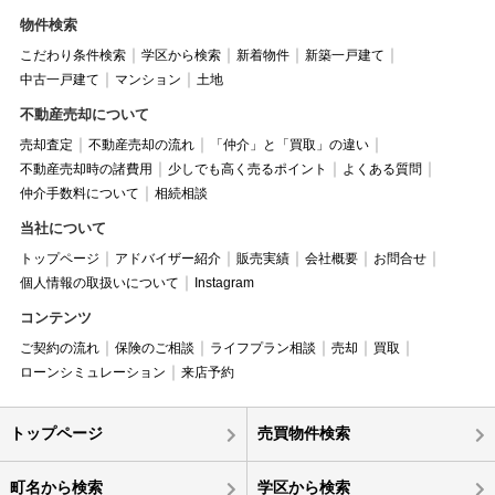
物件検索
こだわり条件検索
学区から検索
新着物件
新築一戸建て
中古一戸建て
マンション
土地
不動産売却について
売却査定
不動産売却の流れ
「仲介」と「買取」の違い
不動産売却時の諸費用
少しでも高く売るポイント
よくある質問
仲介手数料について
相続相談
当社について
トップページ
アドバイザー紹介
販売実績
会社概要
お問合せ
個人情報の取扱いについて
Instagram
コンテンツ
ご契約の流れ
保険のご相談
ライフプラン相談
売却
買取
ローンシミュレーション
来店予約
トップページ
売買物件検索
町名から検索
学区から検索