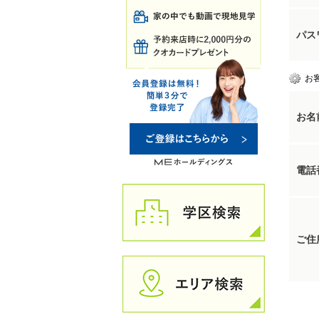
パス
お
お名
電話
ご住