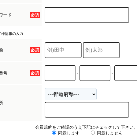
ワード
必須
客様情報の入力
前
必須
-
-
番号
必須
所
会員規約をご確認のうえ下記にチェックして下さい
同意します
同意しません