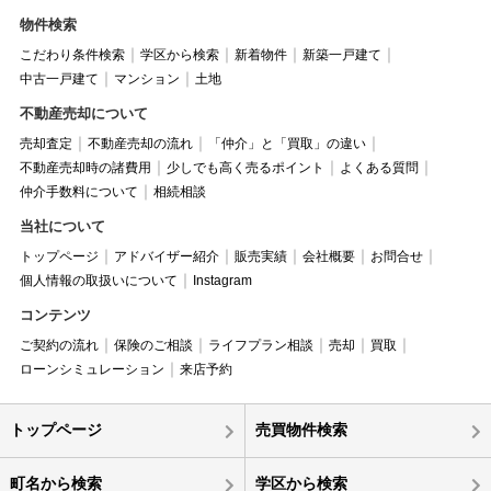
物件検索
こだわり条件検索
学区から検索
新着物件
新築一戸建て
中古一戸建て
マンション
土地
不動産売却について
売却査定
不動産売却の流れ
「仲介」と「買取」の違い
不動産売却時の諸費用
少しでも高く売るポイント
よくある質問
仲介手数料について
相続相談
当社について
トップページ
アドバイザー紹介
販売実績
会社概要
お問合せ
個人情報の取扱いについて
Instagram
コンテンツ
ご契約の流れ
保険のご相談
ライフプラン相談
売却
買取
ローンシミュレーション
来店予約
トップページ
売買物件検索
町名から検索
学区から検索