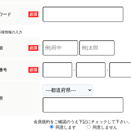
ワード
必須
客様情報の入力
前
必須
-
-
番号
必須
所
会員規約をご確認のうえ下記にチェックして下さい
同意します
同意しません