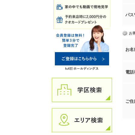
パス
お
お名
電話
ご住