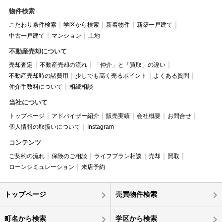
物件検索
こだわり条件検索
学区から検索
新着物件
新築一戸建て
中古一戸建て
マンション
土地
不動産売却について
売却査定
不動産売却の流れ
「仲介」と「買取」の違い
不動産売却時の諸費用
少しでも高く売るポイント
よくある質問
仲介手数料について
相続相談
当社について
トップページ
アドバイザー紹介
販売実績
会社概要
お問合せ
個人情報の取扱いについて
Instagram
コンテンツ
ご契約の流れ
保険のご相談
ライフプラン相談
売却
買取
ローンシミュレーション
来店予約
トップページ
売買物件検索
町名から検索
学区から検索