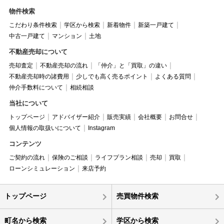
物件検索
こだわり条件検索
学区から検索
新着物件
新築一戸建て
中古一戸建て
マンション
土地
不動産売却について
売却査定
不動産売却の流れ
「仲介」と「買取」の違い
不動産売却時の諸費用
少しでも高く売るポイント
よくある質問
仲介手数料について
相続相談
当社について
トップページ
アドバイザー紹介
販売実績
会社概要
お問合せ
個人情報の取扱いについて
Instagram
コンテンツ
ご契約の流れ
保険のご相談
ライフプラン相談
売却
買取
ローンシミュレーション
来店予約
トップページ
売買物件検索
町名から検索
学区から検索