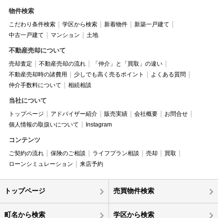
物件検索
こだわり条件検索
学区から検索
新着物件
新築一戸建て
中古一戸建て
マンション
土地
不動産売却について
売却査定
不動産売却の流れ
「仲介」と「買取」の違い
不動産売却時の諸費用
少しでも高く売るポイント
よくある質問
仲介手数料について
相続相談
当社について
トップページ
アドバイザー紹介
販売実績
会社概要
お問合せ
個人情報の取扱いについて
Instagram
コンテンツ
ご契約の流れ
保険のご相談
ライフプラン相談
売却
買取
ローンシミュレーション
来店予約
トップページ
売買物件検索
町名から検索
学区から検索