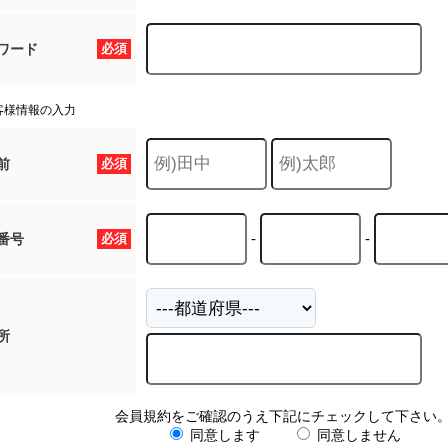
ワード
必須
客様情報の入力
前
必須
-
-
番号
必須
所
会員規約をご確認のうえ下記にチェックして下さい
同意します
同意しません