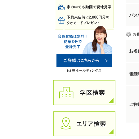
パス
お
お名
電話
ご住