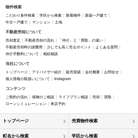
物件検索
こだわり条件検索
学区から検索
新着物件
新築一戸建て
中古一戸建て
マンション
土地
不動産売却について
売却査定
不動産売却の流れ
「仲介」と「買取」の違い
不動産売却時の諸費用
少しでも高く売るポイント
よくある質問
仲介手数料について
相続相談
当社について
トップページ
アドバイザー紹介
販売実績
会社概要
お問合せ
個人情報の取扱いについて
Instagram
コンテンツ
ご契約の流れ
保険のご相談
ライフプラン相談
売却
買取
ローンシミュレーション
来店予約
トップページ
売買物件検索
町名から検索
学区から検索