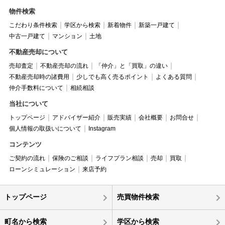
物件検索
こだわり条件検索
学区から検索
新着物件
新築一戸建て
中古一戸建て
マンション
土地
不動産売却について
売却査定
不動産売却の流れ
「仲介」と「買取」の違い
不動産売却時の諸費用
少しでも高く売るポイント
よくある質問
仲介手数料について
相続相談
当社について
トップページ
アドバイザー紹介
販売実績
会社概要
お問合せ
個人情報の取扱いについて
Instagram
コンテンツ
ご契約の流れ
保険のご相談
ライフプラン相談
売却
買取
ローンシミュレーション
来店予約
トップページ
売買物件検索
町名から検索
学区から検索