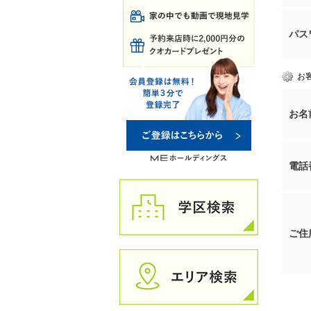
パス
お
お名
電話
ご住