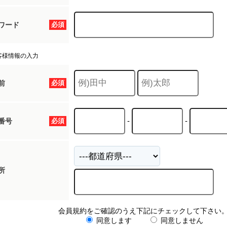
ワード
必須
客様情報の入力
前
必須
-
-
番号
必須
所
会員規約をご確認のうえ下記にチェックして下さい
同意します
同意しません