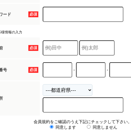
ワード
必須
客様情報の入力
前
必須
-
-
番号
必須
所
会員規約をご確認のうえ下記にチェックして下さい
同意します
同意しません