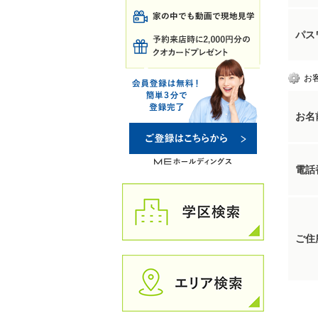
パス
お
お名
電話
ご住