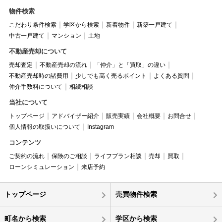
物件検索
こだわり条件検索
学区から検索
新着物件
新築一戸建て
中古一戸建て
マンション
土地
不動産売却について
売却査定
不動産売却の流れ
「仲介」と「買取」の違い
不動産売却時の諸費用
少しでも高く売るポイント
よくある質問
仲介手数料について
相続相談
当社について
トップページ
アドバイザー紹介
販売実績
会社概要
お問合せ
個人情報の取扱いについて
Instagram
コンテンツ
ご契約の流れ
保険のご相談
ライフプラン相談
売却
買取
ローンシミュレーション
来店予約
トップページ
売買物件検索
町名から検索
学区から検索