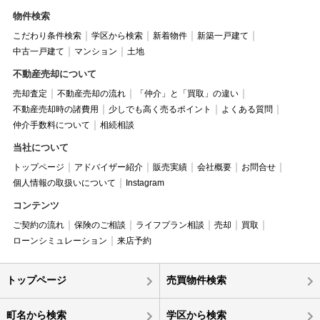
物件検索
こだわり条件検索
学区から検索
新着物件
新築一戸建て
中古一戸建て
マンション
土地
不動産売却について
売却査定
不動産売却の流れ
「仲介」と「買取」の違い
不動産売却時の諸費用
少しでも高く売るポイント
よくある質問
仲介手数料について
相続相談
当社について
トップページ
アドバイザー紹介
販売実績
会社概要
お問合せ
個人情報の取扱いについて
Instagram
コンテンツ
ご契約の流れ
保険のご相談
ライフプラン相談
売却
買取
ローンシミュレーション
来店予約
トップページ
売買物件検索
町名から検索
学区から検索