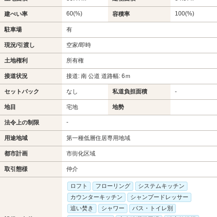
60(%)
100(%)
建ぺい率
容積率
駐車場
有
現況/引渡し
空家/即時
土地権利
所有権
接道状況
接道: 南 公道 道路幅: 6ｍ
セットバック
なし
私道負担面積
-
地目
宅地
地勢
-
法令上の制限
用途地域
第一種低層住居専用地域
都市計画
市街化区域
取引態様
仲介
ロフト
フローリング
システムキッチン
カウンターキッチン
シャンプードレッサー
追い焚き
シャワー
バス・トイレ別