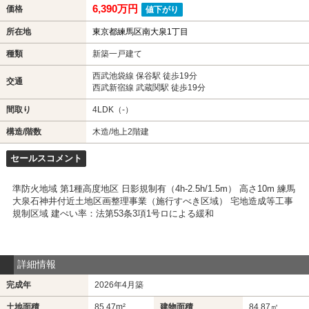
6,390万円
価格
値下がり
所在地
東京都練馬区南大泉1丁目
種類
新築一戸建て
西武池袋線 保谷駅 徒歩19分
交通
西武新宿線 武蔵関駅 徒歩19分
間取り
4LDK（-）
構造/階数
木造/地上2階建
セールスコメント
準防火地域 第1種高度地区 日影規制有（4h-2.5h/1.5m） 高さ10m 練馬
大泉石神井付近土地区画整理事業（施行すべき区域） 宅地造成等工事
規制区域 建ぺい率：法第53条3項1号ロによる緩和
詳細情報
完成年
2026年4月築
土地面積
85.47m²
建物面積
84.87㎡