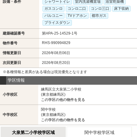
設備・条件
シャワートイレ
室内洗濯機置場
浴室乾燥機
ガスコンロ
コンロ二口
コンロ三口
床下収納
バルコニー
TVドアホン
都市ガス
プライスダウン
建築確認番号
第HPA-25-14529-1号
RHS-990994829
物件番号
情報更新日
2026年08月06日
次回更新日
2026年08月20日
※各種情報と差異がある場合は現況優先となります
学区情報
練馬区立大泉第二小学校
小学校区
(東京都練馬区)
この学区の他の物件を見る
関中学校
中学校区
(東京都練馬区)
この学区の他の物件を見る
大泉第二小学校学区域
関中学校学区域