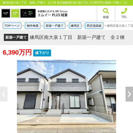
練馬区南大泉１丁目 新築一戸建て 全２棟 東京都練馬区南大泉1丁目｜6,390万円の新築一戸建て｜分譲住宅や新築物件｜エムイーPLUS城東株式会社
TEL
検索
TOPページ
>
物件検索
>
新築一戸建て
>
練馬区
>
西武池袋線
>
練馬区南大泉１丁
練馬区南大泉１丁目 新築一戸建て 全２棟
新築一戸建て
6,390万円
値下がり