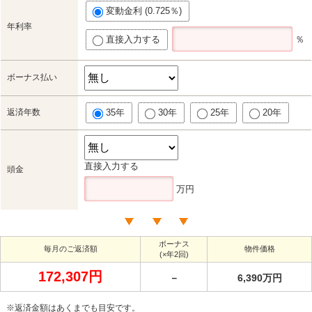
変動金利 (0.725％)
年利率
直接入力する
％
ボーナス払い
返済年数
35年
30年
25年
20年
直接入力する
頭金
万円
ボーナス
毎月のご返済額
物件価格
(×年2回)
172,307円
－
6,390万円
※返済金額はあくまでも目安です。