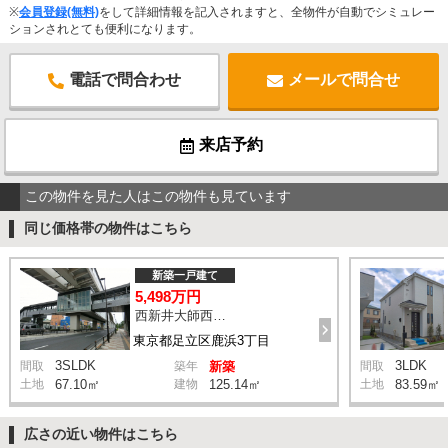
※
会員登録(無料)
をして詳細情報を記入されますと、全物件が自動でシミュレー
ションされとても便利になります。
電話で問合わせ
メールで問合せ
来店予約
この物件を見た人はこの物件も見ています
同じ価格帯の物件はこちら
新築一戸建て
5,498万円
西新井大師西駅 鹿浜三丁目交差点 バス14分 停歩4分
東京都足立区鹿浜3丁目
3SLDK
3LDK
間取
築年
新築
間取
土地
67.10㎡
建物
125.14㎡
土地
83.59㎡
広さの近い物件はこちら