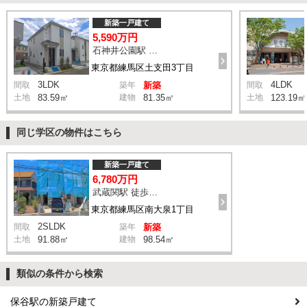
新築一戸建て
5,590万円
石神井公園駅 橋戸小学校 バス15分 停歩4分
東京都練馬区土支田3丁目
3LDK
4LDK
間取
築年
新築
間取
土地
83.59㎡
建物
81.35㎡
土地
123.19㎡
同じ学区の物件はこちら
新築一戸建て
6,780万円
武蔵関駅 徒歩13分
東京都練馬区南大泉1丁目
2SLDK
間取
築年
新築
土地
91.88㎡
建物
98.54㎡
類似の条件から検索
保谷駅の新築戸建て