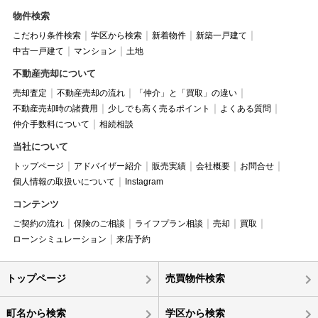
物件検索
こだわり条件検索
学区から検索
新着物件
新築一戸建て
中古一戸建て
マンション
土地
不動産売却について
売却査定
不動産売却の流れ
「仲介」と「買取」の違い
不動産売却時の諸費用
少しでも高く売るポイント
よくある質問
仲介手数料について
相続相談
当社について
トップページ
アドバイザー紹介
販売実績
会社概要
お問合せ
個人情報の取扱いについて
Instagram
コンテンツ
ご契約の流れ
保険のご相談
ライフプラン相談
売却
買取
ローンシミュレーション
来店予約
トップページ
売買物件検索
町名から検索
学区から検索