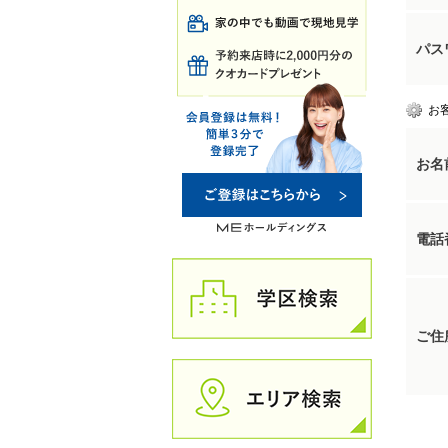
パス
お
お名
電話
ご住