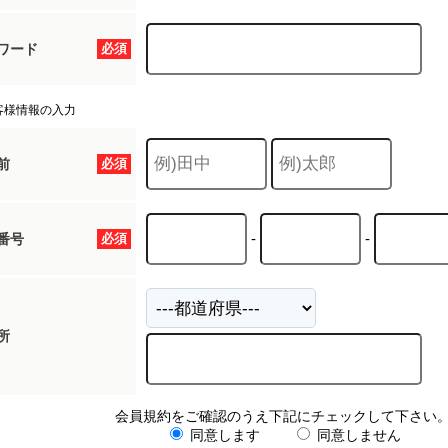
ワード
必須
客様情報の入力
前
必須
-
-
番号
必須
所
会員規約をご確認のうえ下記にチェックして下さい
同意します
同意しません