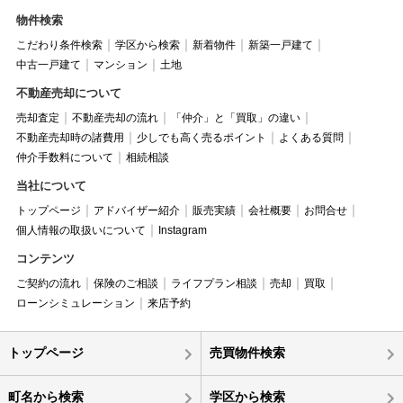
物件検索
こだわり条件検索
学区から検索
新着物件
新築一戸建て
中古一戸建て
マンション
土地
不動産売却について
売却査定
不動産売却の流れ
「仲介」と「買取」の違い
不動産売却時の諸費用
少しでも高く売るポイント
よくある質問
仲介手数料について
相続相談
当社について
トップページ
アドバイザー紹介
販売実績
会社概要
お問合せ
個人情報の取扱いについて
Instagram
コンテンツ
ご契約の流れ
保険のご相談
ライフプラン相談
売却
買取
ローンシミュレーション
来店予約
トップページ
売買物件検索
町名から検索
学区から検索